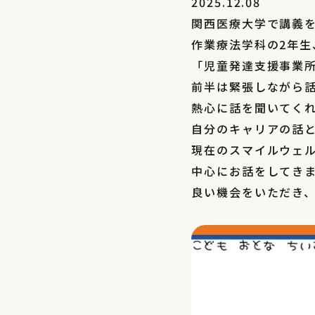
2025.12.08
関西医療大学で講義
作業療法学科の2年生
「児童発達支援事業
前半は緊張しながら
熱心に話を聞いてく
自分のキャリアの話
現在のスマイルウェ
中心にお話をしてき
良い機会をいただき